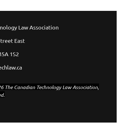
nology Law Association
treet East
M5A 1S2
chlaw.ca
6 The Canadian Technology Law Association,
ed.