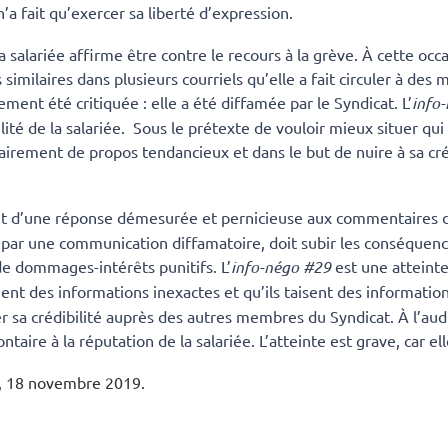
’a fait qu’exercer sa liberté d’expression.
la salariée affirme être contre le recours à la grève. À cette oc
 similaires dans plusieurs courriels qu’elle a fait circuler à des 
ement été critiquée : elle a été diffamée par le Syndicat. L’
info
ité de la salariée. Sous le prétexte de vouloir mieux situer qui 
 clairement de propos tendancieux et dans le but de nuire à sa cr
’agit d’une réponse démesurée et pernicieuse aux commentaires d
par une communication diffamatoire, doit subir les conséquence
n de dommages-intérêts punitifs. L’
info-négo #29
est une atteinte
ient des informations inexactes et qu’ils taisent des informati
ner sa crédibilité auprès des autres membres du Syndicat. À l’au
ontaire à la réputation de la salariée. L’atteinte est grave, car e
, 18 novembre 2019.