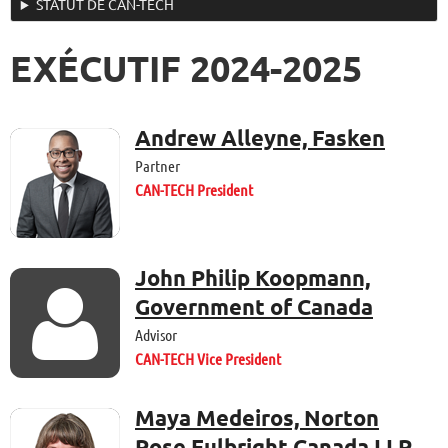
STATUT DE CAN-TECH
EXÉCUTIF 2024-2025
Andrew Alleyne, Fasken
Partner
CAN-TECH President
John Philip Koopmann,

Government of Canada
Advisor
CAN-TECH Vice President
Maya Medeiros, Norton
Rose Fulbright Canada LLP