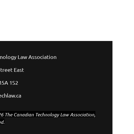
nology Law Association
treet East
M5A 1S2
chlaw.ca
6 The Canadian Technology Law Association,
ed.