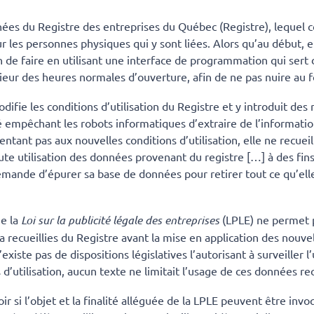
ées du Registre des entreprises du Québec (Registre), lequel 
r les personnes physiques qui y sont liées. Alors qu’au début, e
n de faire en utilisant une interface de programmation qui sert
érieur des heures normales d’ouverture, afin de ne pas nuire au
fie les conditions d’utilisation du Registre et y introduit des 
 empêchant les robots informatiques d’extraire de l’information
ntant pas aux nouvelles conditions d’utilisation, elle ne recue
ute utilisation des données provenant du registre […] à des fin
emande d’épurer sa base de données pour retirer tout ce qu’elle 
e la
Loi sur la publicité légale des entreprises
(LPLE) ne
permet p
a recueillies du Registre avant la mise en application des nouvell
xiste pas de dispositions législatives l’autorisant à surveiller l
d’utilisation, aucun texte ne limitait l’usage de ces données rec
oir si l’objet et la finalité alléguée de la LPLE peuvent être inv