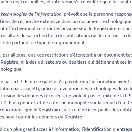
onnées déjà recueillies, et intervenir s’il considère qu’elles sont 
s technologies de l’information
prévoit que la personne responsabl
nctions de recherche extensive dans un document technologique
nt effectivement restreintes puisque seul le Registraire est aut
s résultats de sa recherche à des utilisateurs qui lui en font la 
rdit de partager ce type de regroupement.
, par ailleurs, que ces restrictions s’étendent à un document te
istre, ni à des utilisateurs ou des tiers qui détiennent ces inf
hnologique.
 par la LPLE, en ce qu’elle n’a pas obtenu l’information avec l’
mation par assujetti, grâce à l’évolution des technologies de col
iffusion des données récoltées, ne violent pas le texte de la LPL
e la LPLE n’a pour effet de créer un monopole sur la tenue d’un R
oncernent que le Registraire, à titre d’officier public, les enti
tes pour fournir les données du Registre.
lic un plus grand accès à l’information, l’identification d’entre