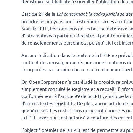
Registraire soit habilité à surveiller l’utilisation de d
L’article 24 de la
Loi concernant le cadre juridique de
prendre les moyens pour restreindre l’accès aux fo
Sous la LPLE, les fonctions de recherche extensive so
d’informations à partir du Registre. Il peut fournir le
de renseignements personnels, puisqu’il lui est inte
Aucune indication dans le texte de la LPLE ne prévoit
contient des renseignements personnels obtenus du Reg
incorporées par la suite dans un autre document tec
Or, OpenCorporates n’a pas éludé la procédure prévue
simplement consulté le Registre et a recueilli l’infor
conformément à l’article 99 de la LPLE, ainsi que la d
d’autres textes législatifs. De plus, aucun article d
québécoises. Les restrictions qui y sont énoncées ne c
la LPLE, avec qui il est autorisé à conclure des enten
L’objectif premier de la LPLE est de permettre au pub